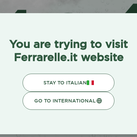
4
0
You are trying to visit
Ferrarelle.it website
STAY TO ITALIAN
GO TO INTERNATIONAL
to che cercavi si è perso in
bollicine.