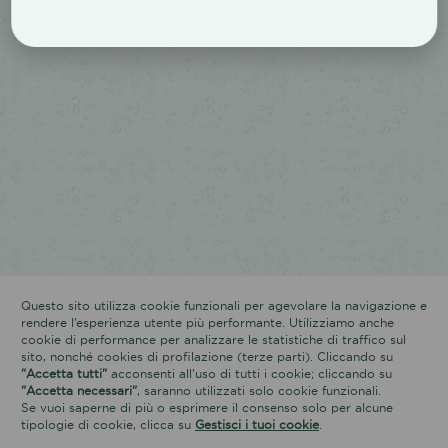
Questo sito utilizza cookie funzionali per agevolare la navigazione e
rendere l’esperienza utente più performante. Utilizziamo anche
cookie di performance per analizzare le statistiche di traffico sul
sito, nonché cookies di profilazione (terze parti). Cliccando su
"Accetta tutti"
acconsenti all’uso di tutti i cookie; cliccando su
"Accetta necessari"
, saranno utilizzati solo cookie funzionali.
Se vuoi saperne di più o esprimere il consenso solo per alcune
tipologie di cookie, clicca su
Gestisci i tuoi cookie
.