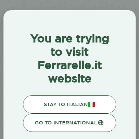
0
4
4
You are trying
Il contenuto che
to visit
cercavi si è perso
Ferrarelle.it
in un mare di
website
bollicine.
STAY TO ITALIAN
GO TO INTERNATIONAL