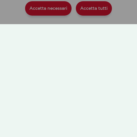
Accetta necessari
Accetta tutti
L'ACQUA
NOVITÀ
CHI SIAMO
SOSTENIBILITÀ
PROGETTI SPECIALI
LINGUA
SOCIAL
Ita
Eng
Privacy Policy