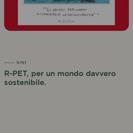
R-PET
R-PET, per un mondo davvero
sostenibile.
almeno 50%
di R-PET