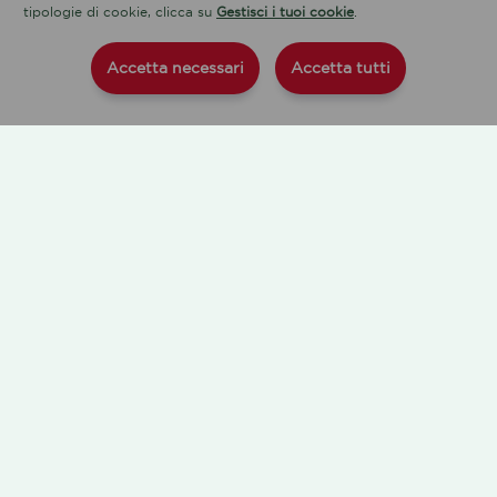
tipologie di cookie, clicca su
Gestisci i tuoi cookie
.
Accetta necessari
Accetta tutti
L'ACQUA
NOVITÀ
CHI SIAMO
SOSTENIBILITÀ
PROGETTI SPECIALI
LINGUA
SOCIAL
Ita
Eng