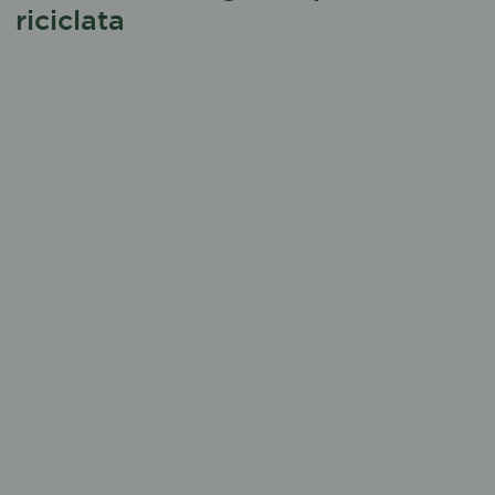
riciclata
La prima gamma
100% R-PET
per bar e ristoranti
Le bottiglie con almeno il
50% di R-PET
per i
supermercati