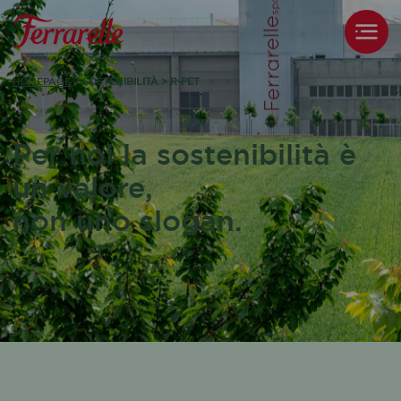
HOMEPAGE
/
SOSTENIBILITÀ > R-PET
Per noi la sostenibilità è
un valore,
non uno slogan.