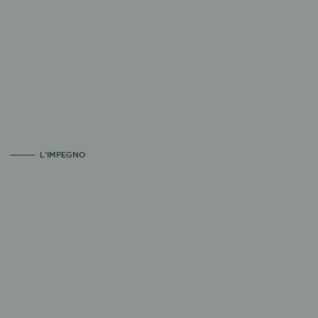
L'IMPEGNO
intera gamma in plastica
PET 100% riciclata
ALMENO
il 50% di R-PET
Società Benefit