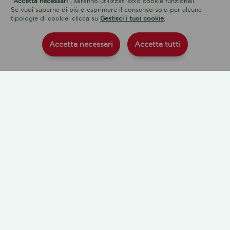
"Accetta necessari"
, saranno utilizzati solo cookie funzionali.
Se vuoi saperne di più o esprimere il consenso solo per alcune
tipologie di cookie, clicca su
Gestisci i tuoi cookie
.
Accetta necessari
Accetta tutti
L'ACQUA
NOVITÀ
CHI SIAMO
SOSTENIBILITÀ
PROGETTI SPECIALI
LINGUA
SOCIAL
Ita
Eng