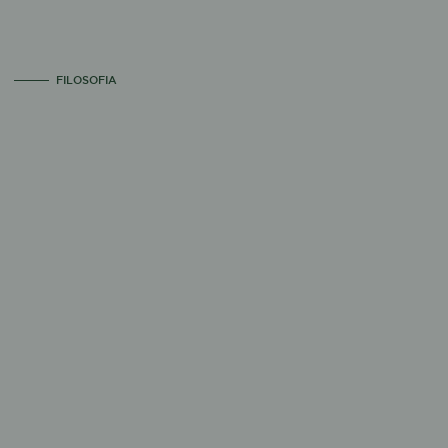
FILOSOFIA
quando ciascuno di noi fa la sua parte
IMPATTO-1, in
cui ognuno ricicla più di quanto consuma